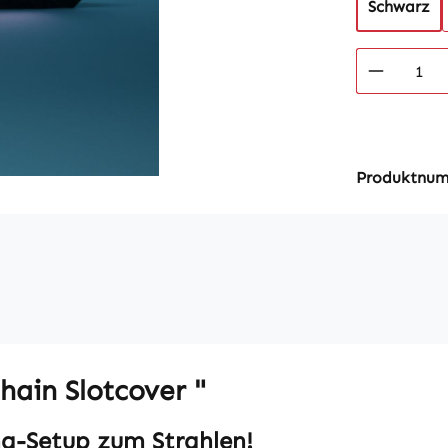
Schwarz
Produkt
Produktnu
hain Slotcover "
g-Setup zum Strahlen!