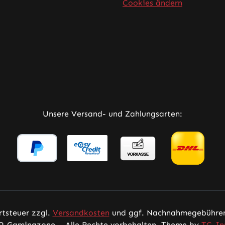
Cookies ändern
rner Link)
Tab (externer Link)
 in neuem Tab (externer Link)
Unsere Versand- und Zahlungsarten:
rtsteuer zzgl.
Versandkosten
und ggf. Nachnahmegebühren,
P-Gamingzone – Alle Rechte vorbehalten. Theme by
TC-In