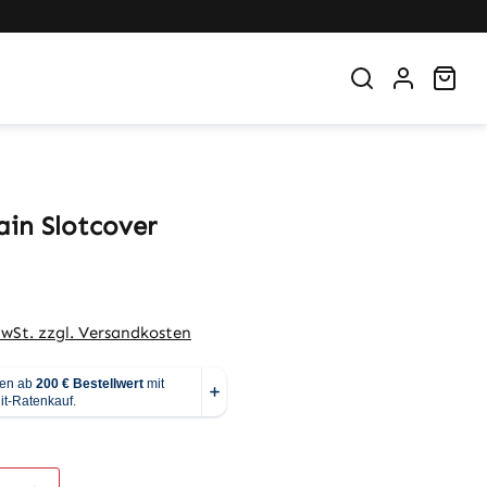
War
ain Slotcover
eis:
MwSt. zzgl. Versandkosten
hlen