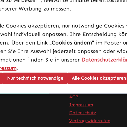
e zu verbessern, relevante Inhalte bereitzustelle
unserer Werbung zu messen.
Slotcover
lle Cookies akzeptieren, nur notwendige Cookies
wahl individuell anpassen. Ihre Entscheidung kö
dern. Über den Link
„Cookies ändern“
im Footer u
en Sie Ihre Auswahl jederzeit anpassen oder wide
rmationen finden Sie in unserer
Datenschutzerklä
ressum
.
Nur technisch notwendige
Alle Cookies akzeptieren
Infos
AGB
Impressum
Datenschutz
Vertrag widerrufen