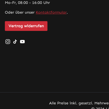
Mo-Fr, 08:00 - 16:00 Uhr
Oder über unser
Kontaktformular
.
Vertrag widerrufen
Schau auf Instagram vorbei – öffnet in neuem Tab (exte
Sieh dir unsere TikTok-Videos an – öffnet in neuem 
Sieh dir unsere Videos auf YouTube an – öffnet
Alle Preise inkl. gesetzl. Mehrwe
© 2026 L