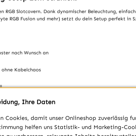
en RGB Slotcovern. Dank dynamischer Beleuchtung, einfach
yte RGB Fusion und mehr) setzt du dein Setup perfekt in S
uster nach Wunsch an
d ohne Kabelchaos
l
eidung, Ihre Daten
ängigen RGB-Systeme
 Cookies, damit unser Onlineshop zuverlässig fun
nächste Level.
timmung helfen uns Statistik- und Marketing-Coo