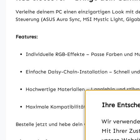
Verleihe deinem PC einen einzigartigen Look mit d
Steuerung (ASUS Aura Sync, MSI Mystic Light, Gigab
Features:
Individuelle RGB-Effekte – Passe Farben und M
Einfache Daisy-Chain-Installation – Schnell un
Hochwertige Materialien – Langlebig und stilvol
Ihre Entsch
Maximale Kompatibilität – Unterstützt alle g
Wir verwenden
Bestelle jetzt und hebe dein Gaming-Setup auf das 
Mit Ihrer Zus