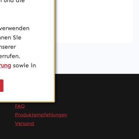
n und die
 verwenden
nnen Sie
nserer
rrufen.
rung
sowie in
Service
FAQ
Produktempfehlungen
Versand