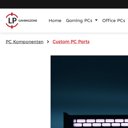
m Hauptinhalt springen
Zur Suche springen
Zur Hauptnavigation springen
Home
Gaming PCs
Office PCs
PC Komponenten
Custom PC Parts
Bildergalerie überspringen