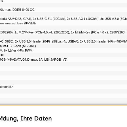
ste
00), max. DDR5-8400 OC
edia ASM4242, iGPU), 1x USB-C 3.1 (10Gb/​s), 2x USB-A 3.1 (10Gb/​s), 3x USB-A 3.0 (5Gb/​s
Antennenanschluss RP-SMA
80/​2260), 1x M.2/​M-Key (PCIe 4.0 x4, 2280/​2260), 1x M.2/​M-Key (PCIe 4.0 x2, 2280/​2260)
C, X870), 2x USB 3.0 Header 20-Pin (5Gb/​s, 4x USB-A), 2x USB 2.0 Header 9-Pin (480Mb/
Pin MSI EZ Conn (MSI JAF)
WM, 6x Lüfter 4-Pin PWM
CIe
in ARGB (+5V/​DATA/​GND, max. 3A, MSI JARGB_V2)
etooth 5.4
)
eidung, Ihre Daten
tic LED (Segmentanzeige), I/​O-Blende integriert, 4x M.2-Passivkühler