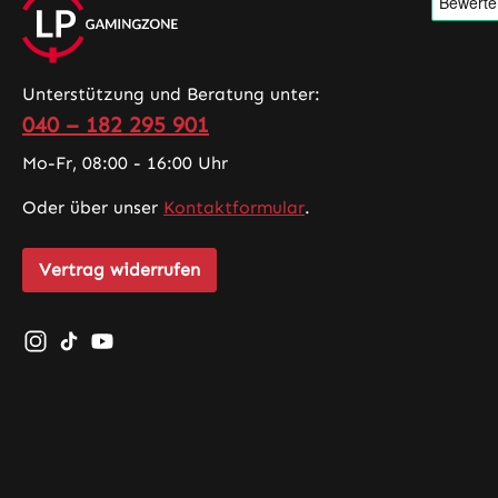
Unterstützung und Beratung unter:
040 – 182 295 901
Mo-Fr, 08:00 - 16:00 Uhr
Oder über unser
Kontaktformular
.
Vertrag widerrufen
Schau auf Instagram vorbei – öffnet in neuem Tab (exte
Sieh dir unsere TikTok-Videos an – öffnet in neuem 
Sieh dir unsere Videos auf YouTube an – öffnet