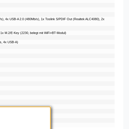
), 4x USB-A 2.0 (480Mb/​s), 1x Toslink S/​PDIF Out (Realtek ALC4080), 2x
, 1x M.2/​E-Key (2230, belegt mit WiFi+BT-Modul)
​s, 4x USB-A)