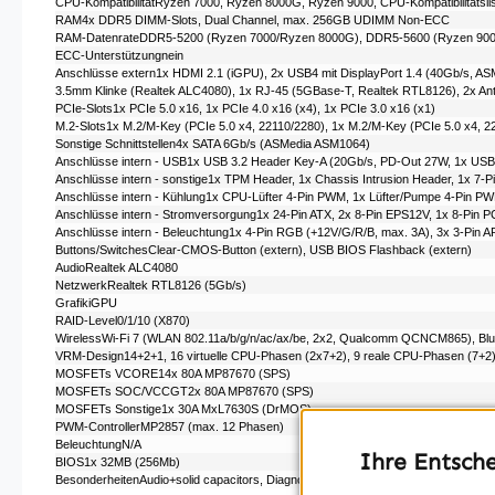
CPU-KompatibilitätRyzen 7000,
Ryzen 8000G,
Ryzen 9000,
CPU-Kompatibilitätsli
RAM4x DDR5 DIMM-Slots, Dual Channel, max. 256GB UDIMM Non-ECC
RAM-DatenrateDDR5-5200 (Ryzen 7000/​Ryzen 8000G), DDR5-5600 (Ryzen 90
ECC-Unterstützungnein
Anschlüsse extern1x HDMI 2.1 (iGPU), 2x USB4 mit DisplayPort 1.4 (40Gb/​s, ASM
3.5mm Klinke (Realtek ALC4080), 1x RJ-45 (5GBase-T, Realtek RTL8126), 2x 
PCIe-Slots1x PCIe 5.0 x16, 1x PCIe 4.0 x16 (x4), 1x PCIe 3.0 x16 (x1)
M.2-Slots1x M.2/​M-Key (PCIe 5.0 x4, 22110/​2280), 1x M.2/​M-Key (PCIe 5.0 x4, 22
Sonstige Schnittstellen4x SATA 6Gb/s (ASMedia ASM1064)
Anschlüsse intern - USB1x USB 3.2 Header Key-A (20Gb/​s, PD-Out 27W, 1x USB-
Anschlüsse intern - sonstige1x TPM Header, 1x Chassis Intrusion Header, 1x 7-
Anschlüsse intern - Kühlung1x CPU-Lüfter 4-Pin PWM, 1x Lüfter/​Pumpe 4-Pin P
Anschlüsse intern - Stromversorgung1x 24-Pin ATX, 2x 8-Pin EPS12V, 1x 8-Pin P
Anschlüsse intern - Beleuchtung1x 4-Pin RGB (+12V/​G/​R/​B, max. 3A), 3x 3-P
Buttons/SwitchesClear-CMOS-Button (extern), USB BIOS Flashback (extern)
AudioRealtek ALC4080
NetzwerkRealtek RTL8126 (5Gb/​s)
GrafikiGPU
RAID-Level0/​1/​10 (X870)
WirelessWi-Fi 7 (WLAN 802.11a/​b/​g/​n/​ac/​ax/​be, 2x2, Qualcomm QCNCM865), Blu
VRM-Design14+2+1, 16 virtuelle CPU-Phasen (2x7+2), 9 reale CPU-Phasen (7+2
MOSFETs VCORE14x 80A MP87670 (SPS)
MOSFETs SOC/VCCGT2x 80A MP87670 (SPS)
MOSFETs Sonstige1x 30A MxL7630S (DrMOS)
PWM-ControllerMP2857 (max. 12 Phasen)
BeleuchtungN/​A
Ihre Entsch
BIOS1x 32MB (256Mb)
BesonderheitenAudio+solid capacitors, Diagnostic LED (LED-Indikatoren), Diagnos