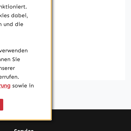
ktioniert.
kies dabei,
n und die
 verwenden
nnen Sie
nserer
rrufen.
rung
sowie in