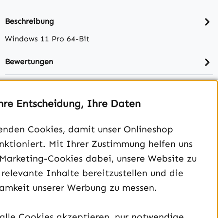
Beschreibung
Windows 11 Pro 64-Bit
Bewertungen
hre Entscheidung, Ihre Daten
enden Cookies, damit unser Onlineshop
unktioniert. Mit Ihrer Zustimmung helfen uns
 Marketing-Cookies dabei, unsere Website zu
 relevante Inhalte bereitzustellen und die
amkeit unserer Werbung zu messen.
Unterstützung und Beratung unter:
040 – 182 295 901
alle Cookies akzeptieren, nur notwendige