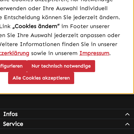
Mo-Fr, 08:00 - 16:00 Uhr
erwenden oder Ihre Auswahl individuell
e Entscheidung können Sie jederzeit ändern.
Oder über unser
Kontaktformular
.
Link
„Cookies ändern“
im Footer unserer
n Sie Ihre Auswahl jederzeit anpassen oder
Vertrag widerrufen
Weitere Informationen finden Sie in unserer
zerklärung
sowie in unserem
Impressum
.
Schau auf Instagram vorbei – öffnet in neuem Tab (exter
Sieh dir unsere TikTok-Videos an – öffnet in neuem T
Sieh dir unsere Videos auf YouTube an – öffnet i
figurieren
Nur technisch notwendige
Alle Cookies akzeptieren
Infos
Service