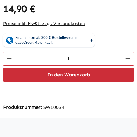
14,90 €
Regulärer Preis:
Preise inkl. MwSt. zzgl. Versandkosten
Produkt Anzahl: Gib den gewünschten Wert 
In den Warenkorb
Produktnummer:
SW10034